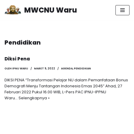
MWCNU Waru
Lompat
ke
konten
Pendidikan
Diksi Pena
OLEH
IPNU WARU
MARET 9, 2022
AGENDA
,
PENDIDIKAN
DIKSI PENA “Transformasi Pelajar NU dalam Pemanfataan Bonus
Demografi Menju Tantangan Indonesia Emas 2045” Ahad, 27
Februari 2022 Pukul 16.00 WIB, L-Pers PAC IPNU-IPPNU
Waru…
Selengkapnya »