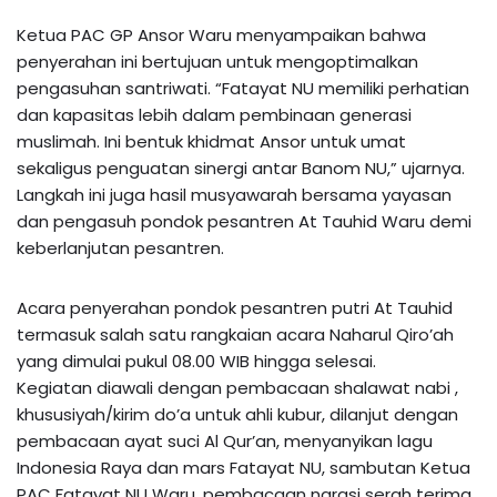
Ketua PAC GP Ansor Waru menyampaikan bahwa
penyerahan ini bertujuan untuk mengoptimalkan
pengasuhan santriwati. “Fatayat NU memiliki perhatian
dan kapasitas lebih dalam pembinaan generasi
muslimah. Ini bentuk khidmat Ansor untuk umat
sekaligus penguatan sinergi antar Banom NU,” ujarnya.
Langkah ini juga hasil musyawarah bersama yayasan
dan pengasuh pondok pesantren At Tauhid Waru demi
keberlanjutan pesantren.
Acara penyerahan pondok pesantren putri At Tauhid
termasuk salah satu rangkaian acara Naharul Qiro’ah
yang dimulai pukul 08.00 WIB hingga selesai.
Kegiatan diawali dengan pembacaan shalawat nabi ,
khususiyah/kirim do’a untuk ahli kubur, dilanjut dengan
pembacaan ayat suci Al Qur’an, menyanyikan lagu
Indonesia Raya dan mars Fatayat NU, sambutan Ketua
PAC Fatayat NU Waru, pembacaan narasi serah terima