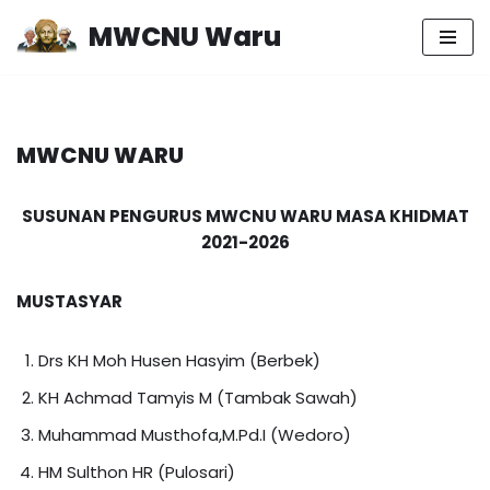
MWCNU Waru
Lompat
ke
konten
MWCNU WARU
SUSUNAN PENGURUS MWCNU WARU MASA KHIDMAT
2021-2026
MUSTASYAR
Drs KH Moh Husen Hasyim (Berbek)
KH Achmad Tamyis M (Tambak Sawah)
Muhammad Musthofa,M.Pd.I (Wedoro)
HM Sulthon HR (Pulosari)