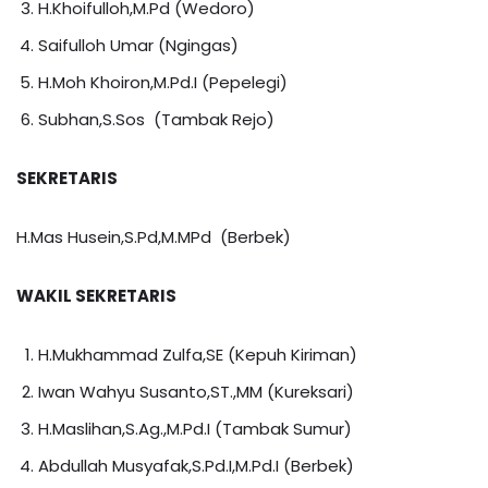
H.Khoifulloh,M.Pd (Wedoro)
Saifulloh Umar (Ngingas)
H.Moh Khoiron,M.Pd.I (Pepelegi)
Subhan,S.Sos (Tambak Rejo)
SEKRETARIS
H.Mas Husein,S.Pd,M.MPd (Berbek)
WAKIL SEKRETARIS
H.Mukhammad Zulfa,SE (Kepuh Kiriman)
Iwan Wahyu Susanto,ST.,MM (Kureksari)
H.Maslihan,S.Ag.,M.Pd.I (Tambak Sumur)
Abdullah Musyafak,S.Pd.I,M.Pd.I (Berbek)