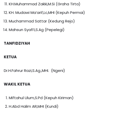
KH.Muhammad Zakki,M.Si (Graha Tirta)
KH. Mudawi Ma’arif,Lc,MHI (Kepuh Permai)
Muchammad Sattar (Kedung Rejo)
Mahsun Syafi’i,S.Ag (Pepelegi)
TANFIDZIYAH
KETUA
Dr.H.Fahrur Razi,S.Ag.,MHI. (Ngeni)
WAKIL KETUA
Miftahul Ulum,S.Pd (Kepuh Kiriman)
H.Abd Halim AR,MHI (Kundi)