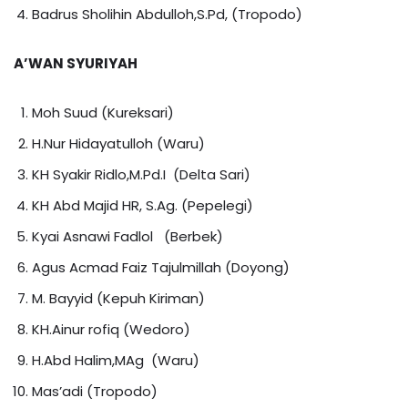
Badrus Sholihin Abdulloh,S.Pd, (Tropodo)
A’WAN SYURIYAH
Moh Suud (Kureksari)
H.Nur Hidayatulloh (Waru)
KH Syakir Ridlo,M.Pd.I (Delta Sari)
KH Abd Majid HR, S.Ag. (Pepelegi)
Kyai Asnawi Fadlol (Berbek)
Agus Acmad Faiz Tajulmillah (Doyong)
M. Bayyid (Kepuh Kiriman)
KH.Ainur rofiq (Wedoro)
H.Abd Halim,MAg (Waru)
Mas’adi (Tropodo)