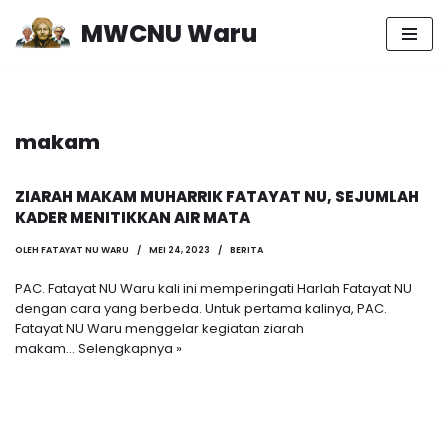
MWCNU Waru
Lompat
ke
konten
makam
ZIARAH MAKAM MUHARRIK FATAYAT NU, SEJUMLAH
KADER MENITIKKAN AIR MATA
OLEH
FATAYAT NU WARU
MEI 24, 2023
BERITA
PAC. Fatayat NU Waru kali ini memperingati Harlah Fatayat NU
dengan cara yang berbeda. Untuk pertama kalinya, PAC.
Fatayat NU Waru menggelar kegiatan ziarah
makam…
Selengkapnya »