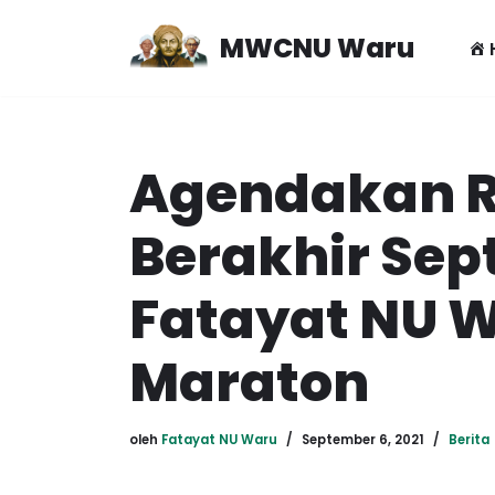
MWCNU Waru
Lompat
ke
konten
Agendakan R
Berakhir Sep
Fatayat NU 
Maraton
oleh
Fatayat NU Waru
September 6, 2021
Berita