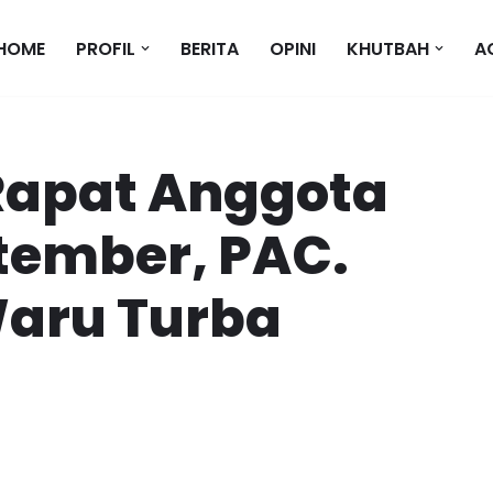
HOME
PROFIL
BERITA
OPINI
KHUTBAH
A
apat Anggota
tember, PAC.
Waru Turba