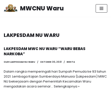
MWCNU Waru
Lompat
ke
konten
LAKPESDAM NU WARU
LAKPESDAM MWC NU WARU “WARU BEBAS
NARKOBA”
OLEH
LAKPESDAM NU WARU
OKTOBER 30, 2021
BERITA
Dalam rangka memperingati hari Sumpah Pemuda ke 93 tahun
2021. Lembaga Kajian Sumberdaya Manusia (Lakpesdam) MWC
NU bekerjasam dengan Pemerintah Kecamatan Waru
mengadakan acara seminar…
Selengkapnya »