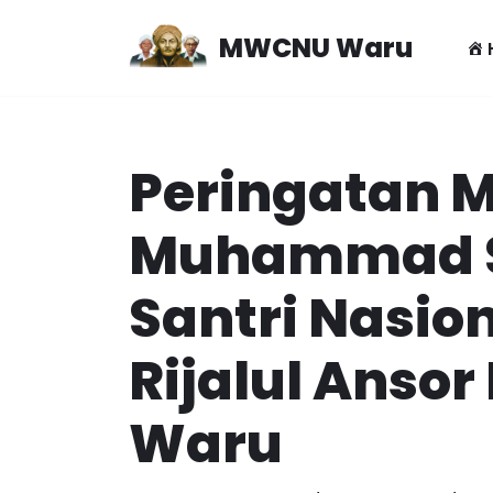
MWCNU Waru
Lompat
ke
konten
Peringatan M
Muhammad S
Santri Nasio
Rijalul Anso
Waru