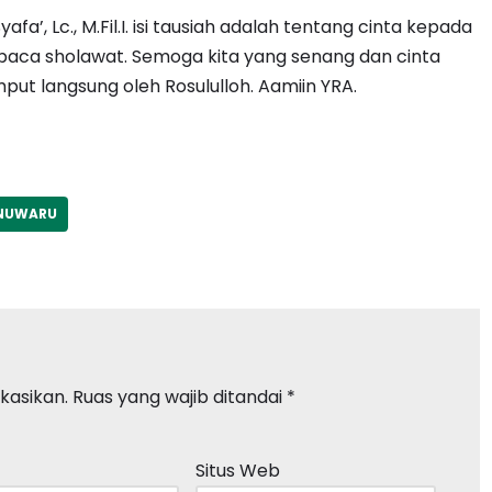
fa’, Lc., M.Fil.I. isi tausiah adalah tentang cinta kepada
a sholawat. Semoga kita yang senang dan cinta
put langsung oleh Rosululloh. Aamiin YRA.
NUWARU
kasikan.
Ruas yang wajib ditandai
*
Situs Web