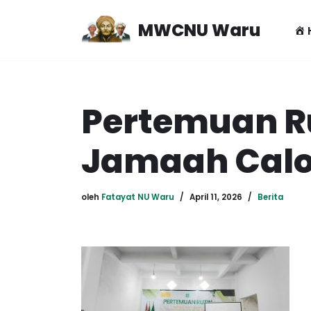
MWCNU Waru
Lompat
ke
konten
Pertemuan Ru
Jamaah Calon
oleh
Fatayat NU Waru
April 11, 2026
Berita